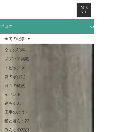
ME
NU
ブログ
全ての記事
全ての記事
メディア掲載
トピックス
愛犬家住宅
日々の徒然
イベント
建ちゃん
工事のようす
猫と暮らす家
みんなの遊び