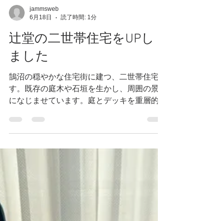
jammsweb
6月18日
読了時間: 1分
辻堂の二世帯住宅をUPし
ました
鵠沼の穏やかな住宅街に建つ、二世帯住宅で
す。既存の庭木や石垣を生かし、周囲の景色
になじませています。庭とデッキを重層的に
つなぐことで、上下階に分かれながらも互い
の気配を感じられる住まいとなっています。
深い軒下や外部空間がもたらす、内と外が緩
やかにつながる暮らし。長く親しまれてきた
風景を受け継ぎながら、新たな家族の居場所
をかたちにした住まいをご覧ください。
WORKS「辻堂の二世帯住宅」よりご覧いた
だけます。