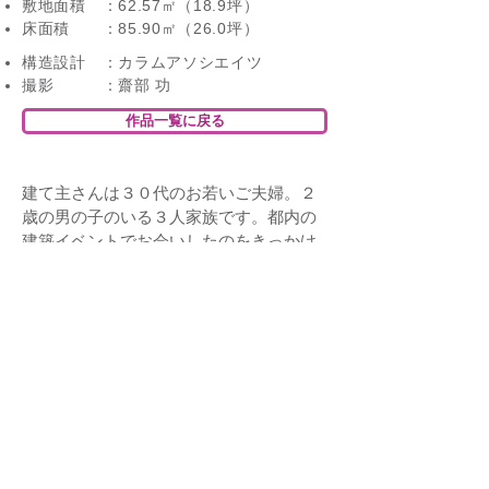
敷地面積 ：62.57㎡（18.9坪）
床面積 ：85.90㎡（26.0坪）
構造設計 ：カラムアソシエイツ
撮影 ：齋部 功
作品一覧に戻る
建て主さんは３０代のお若いご夫婦。２
歳の男の子のいる３人家族です。都内の
建築イベントでお会いしたのをきっかけ
に家づくりが始まりました。計画地は 東
京都杉並区 駅からも近いうえ緑にも恵
まれた住宅地で 暮らしやすい立地です。
敷地面積は２０坪弱で、都心部では特別
狭いという感じもしませんが、車愛好家
のご主人の強い要望でここに２台分のカ
ースペースを設ける必要がありました。
床面積を確保するべく地下を設け そこを
家族の共用スペースとし 上階に個室を
配したプランとなっています。市街地で