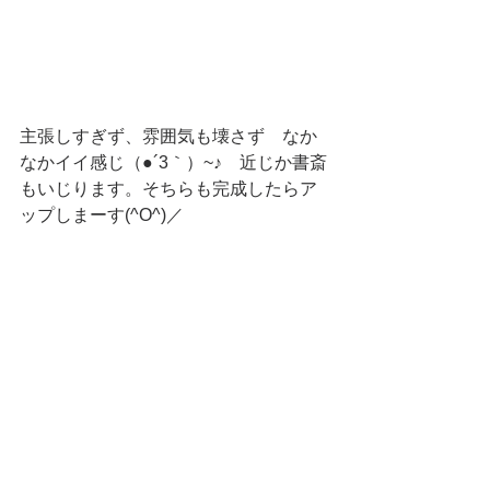
主張しすぎず、雰囲気も壊さず　なか
なかイイ感じ（●´3｀）~♪　近じか書斎
もいじります。そちらも完成したらア
ップしまーす(^O^)／