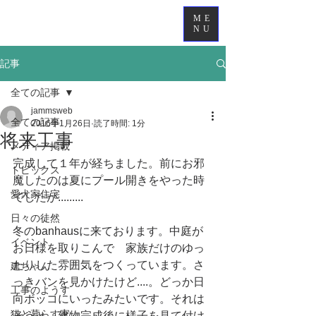
ME
NU
記事
全ての記事
jammsweb
全ての記事
2016年1月26日
読了時間: 1分
将来工事
メディア掲載
完成して１年が経ちました。前にお邪
トピックス
魔したのは夏にプール開きをやった時
愛犬家住宅
でしたが.........
日々の徒然
冬のbanhausに来ております。中庭が
イベント
お日様を取りこんで　家族だけのゆっ
たりした雰囲気をつくっています。さ
建ちゃん
っきバンを見かけたけど....。どっか日
工事のようす
向ボッコにいったみたいです。それは
猫と暮らす家
そうと、建物完成後に様子を見て付け