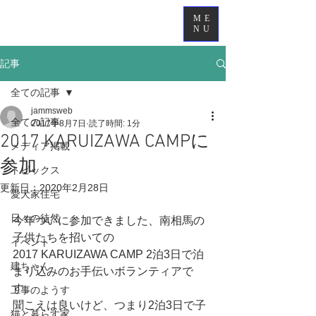
ME
NU
記事
全ての記事
jammsweb
全ての記事
2017年8月7日
読了時間: 1分
2017 KARUIZAWA CAMPに
メディア掲載
参加
トピックス
更新日：
2020年2月28日
愛犬家住宅
日々の徒然
今年ついに参加できました、南相馬の
子供たちを招いての
イベント
2017 KARUIZAWA CAMP 2泊3日で泊
建ちゃん
まり込みのお手伝いボランティアで
す。
工事のようす
聞こえは良いけど、つまり2泊3日で子
猫と暮らす家