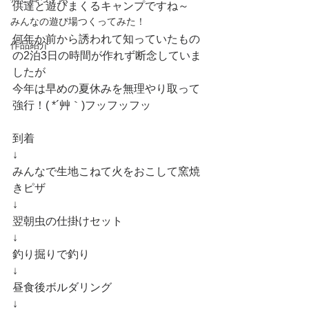
供達と遊びまくるキャンプですね～
みんなの遊び場つくってみた！
何年か前から誘われて知っていたもの
作品紹介
の2泊3日の時間が作れず断念していま
したが
今年は早めの夏休みを無理やり取って
強行！( *´艸｀)フッフッフッ
到着
↓
みんなで生地こねて火をおこして窯焼
きピザ
↓
翌朝虫の仕掛けセット
↓
釣り掘りで釣り
↓
昼食後ボルダリング
↓