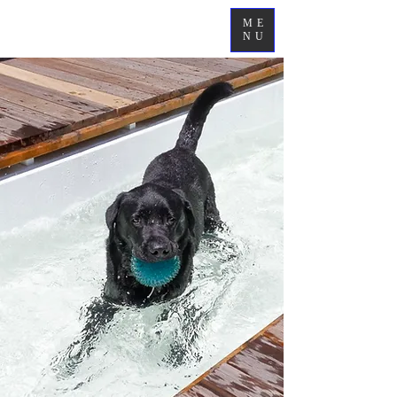
ME
NU