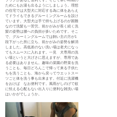
フックがあると便利です。そして寒い時期の
ためにもお湯も出るようにしましょう。理想
の住宅では大型犬に対応する為に体をあらえ
てドライもできるグルーミングルームを設け
ています。大型犬は手で持ち上げるのが困難
なので洗髪も一苦労。前かがみが長く続く洗
髪の姿勢は腰への負担が多いためです。そこ
で、グルーミングルームでは飼い主の方が1
段下がった所に立ち、前かがみの姿勢を解消
しました。高低差のない洗い場は老犬になっ
てもスムースに入れます。一見 犬専用の洗
い場というと大げさに思えますが、専用であ
る必要はありません。趣味の菜園の野菜を洗
うことも、毎日どろんこで帰って来る子供た
ちを洗うことも、海から戻ってウエットスー
ツごと体を洗う事も出来ます。付近に洗濯機
をおけば なお便利です。風雨がしのげて蚊
に怯える心配もない出入りに便利な雑洗い場
はいかがでしょうか。