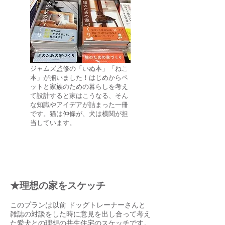
ジャムズ監修の「いぬ本」「ねこ
本」が揃いました！はじめからペ
ットと家族のための暮らしを考え
て設計すると家はこうなる、そん
な知識やアイデアが詰まった一冊
です。猫は仲條が、犬は横関が担
当しています。
★理想の家をスケッチ
このプランは以前 ドッグトレーナーさんと
雑誌の対談をした時に意見を出し合って考え
た愛犬との理想の共生住宅のスケッチです。