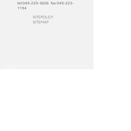
tel
049-229-3606
fax
049-223-
1194
SITEPOLICY
SITEMAP
送信する