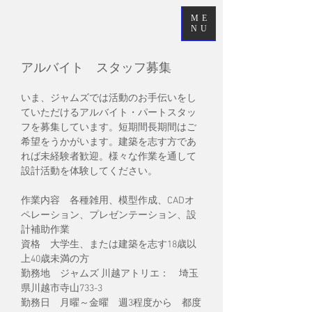
ME
NU
アルバイト スタッフ募集
​いま、ジャムズでは活動のお手伝いをし
ていただけるアルバイト・パートスタッ
フを募集しています。短期間長期間はご
希望をうかがいます。建築を志す方であ
れば未経験者歓迎。様々な作業を通して
設計活動を体験してください。
作業内容 各種雑用、模型作成、CADオ
ペレーション、
プレゼンテーション、設
計補助作業
資格 大学生、または建築を志す18歳以
上40歳未満の方
勤務地 ジャムズ 川越アトリエ： 埼玉
県川越市寺山733-3
勤務日 月曜～金曜 週3程度から 都度