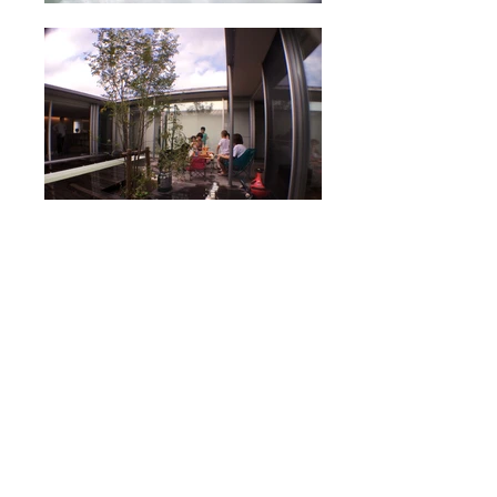
banhaus（愛
犬家住宅）
所在地：千葉県
構造 ：木造在来工法、平屋
家族構成 ：夫婦+子供2人+イヌ
敷地面積 ：1010.22㎡（305.5坪）
床面積 ：189.18㎡（57.2坪）
構造設計 ：Ｋ＆Ｓ構造デザイン
撮影 ：中川 敦玲