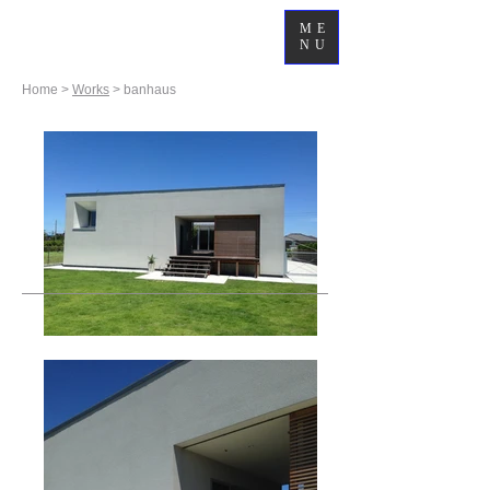
ME
NU
Home >
Works
> banhaus