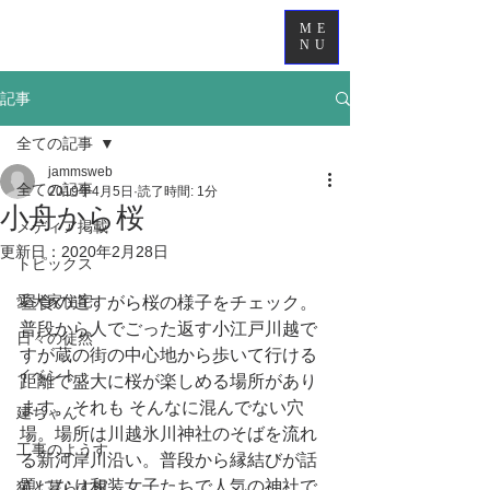
ME
NU
記事
全ての記事
jammsweb
全ての記事
2019年4月5日
読了時間: 1分
小舟から桜
メディア掲載
更新日：
2020年2月28日
トピックス
愛犬家住宅
昼食の道すがら桜の様子をチェック。
普段から人でごった返す小江戸川越で
日々の徒然
すが蔵の街の中心地から歩いて行ける
イベント
距離で盛大に桜が楽しめる場所があり
ます。それも そんなに混んでない穴
建ちゃん
場。場所は川越氷川神社のそばを流れ
工事のようす
る新河岸川沿い。普段から縁結びが話
題になり和装女子たちで人気の神社で
猫と暮らす家