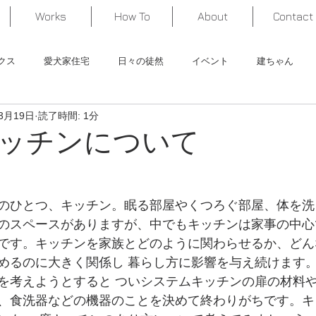
Works
How To
About
Contact
クス
愛犬家住宅
日々の徒然
イベント
建ちゃん
3月19日
読了時間: 1分
くってみた！
作品紹介
ッチンについて
のひとつ、キッチン。眠る部屋やくつろぐ部屋、体を洗
のスペースがありますが、中でもキッチンは家事の中心
です。キッチンを家族とどのように関わらせるか、どん
めるのに大きく関係し 暮らし方に影響を与え続けます
を考えようとすると ついシステムキッチンの扉の材料
、食洗器などの機器のことを決めて終わりがちです。キ