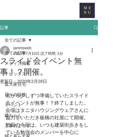
ME
NU
記事
全ての記事
jammsweb
全ての記事
2017年7月10日
読了時間: 1分
スライド会イベント無
メディア掲載
事！？開催。
トピックス
更新日：
2020年2月28日
愛犬家住宅
日々の徒然
前から少しずつ準備していたスライド
会イベントが無事！？終了しました。
イベント
会場はタニタハウジングウェアさんに
建ちゃん
協力をいただき板橋の社屋にて開催。
初回の今回は、いつも建築街歩きをし
工事のようす
ている勉強会のメンバーを中心に
猫と暮らす家