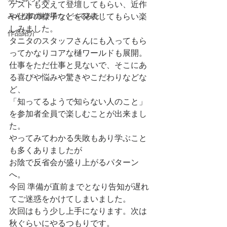
ゲストも交えて登壇してもらい、近作
みんなの遊び場つくってみた！
や仕事の様子などを発表してもらい楽
しみました。
作品紹介
タニタのスタッフさんにも入ってもら
ってかなりコアな樋ワールドも展開。
仕事をただ仕事と見ないで、そこにあ
る喜びや悩みや驚きやこだわりなどな
ど、
「知ってるようで知らない人のこと」
を参加者全員で楽しむことが出来まし
た。
やってみてわかる失敗もあり学ぶこと
も多くありましたが
お陰で反省会が盛り上がるパターン
へ。
今回 準備が直前までとなり告知が遅れ
てご迷惑をかけてしまいました。
次回はもう少し上手になります。次は
秋ぐらいにやるつもりです。