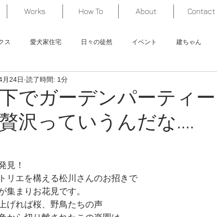
Works
How To
About
Contact
クス
愛犬家住宅
日々の徒然
イベント
建ちゃん
4月24日
読了時間: 1分
くってみた！
作品紹介
下でガーデンパーティー
贅沢っていうんだな....
発見！
トリエを構える松川さんのお招きで
が集まりお花見です。
上げれば桜、野鳥たちの声