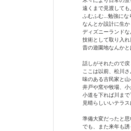
木々により日常の景
遠くまで見渡しても
ふむふむ...勉強
なんとか設計に生か
ディズニーランドな
技術として取り入れ
昔の遊園地なんかと
話しがそれたので戻
ここは以前、松川さ
味のある古民家と山
井戸や窯や牧場、小
小道を下れば川まで
見晴らしいいテラス
準備大変だったと思
でも、また来年も誘