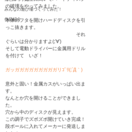
の破壊をやってみました。
みんなの遊び場つくってみた！
作品紹介
本体のフタを開けハードディスクを引
っこ抜きます。
　　　　　　　　　　　　　　　それ
ぐらいは分かりますよ(;'∀')
そして電動ドライバーに金属用ドリル
を付けて　いざ！
ガッガガガガガガガガガリｺﾞﾘ(;´Д｀)
意外と固い！金属カスがいっぱい出ま
す。
なんとか穴を開けることができまし
た。
穴から中のディスクが見えます。
この調子でズボズボ開けていき完成！
段ボールに入れてメーカーに発送しま