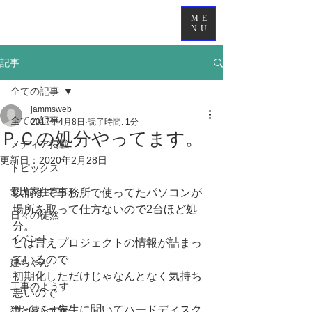
ME
NU
記事
全ての記事
jammsweb
全ての記事
2017年4月8日
読了時間: 1分
ＰＣの処分やってます。
メディア掲載
更新日：
2020年2月28日
トピックス
愛犬家住宅
以前まで事務所で使ってたパソコンが
場所を取って仕方ないので2台ほど処
日々の徒然
分。
イベント
とは言えプロジェクトの情報が詰まっ
ているので
建ちゃん
初期化しただけじゃなんとなく気持ち
工事のようす
悪いので
サイバー先生に聞いてハードディスク
猫と暮らす家