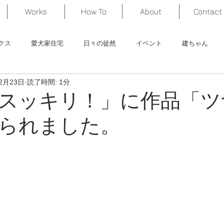
Works
How To
About
Contact
クス
愛犬家住宅
日々の徒然
イベント
建ちゃん
2月23日
読了時間: 1分
くってみた！
作品紹介
スッキリ！」に作品「ツ
られました。