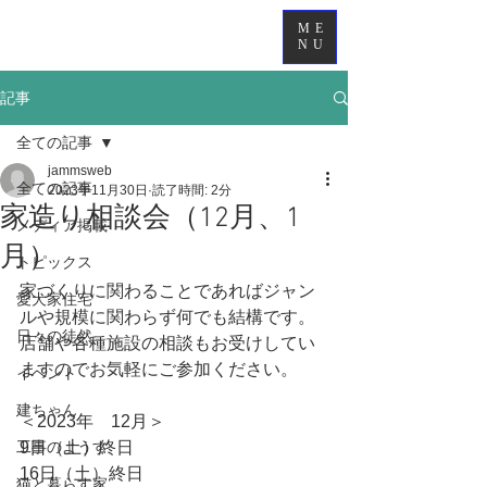
ME
NU
記事
全ての記事
jammsweb
全ての記事
2023年11月30日
読了時間: 2分
家造り相談会（12月、1
メディア掲載
月）
トピックス
家づくりに関わることであればジャン
愛犬家住宅
ルや規模に関わらず何でも結構です。
日々の徒然
店舗や各種施設の相談もお受けしてい
ますのでお気軽にご参加ください。
イベント
建ちゃん
＜2023年　12月＞
工事のようす
9日（土）終日
16日（土）終日
猫と暮らす家