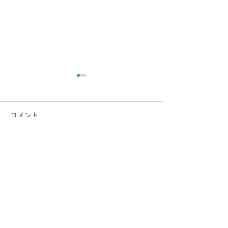
コメント
コメントを追加…
コピー： 家造り相談会（5
BS朝日、Tver
月、6月）
す！