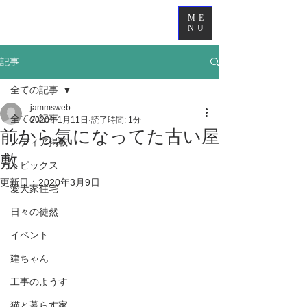
ME
NU
記事
全ての記事
jammsweb
全ての記事
2020年1月11日
読了時間: 1分
前から気になってた古い屋
メディア掲載
敷
トピックス
更新日：
2020年3月9日
愛犬家住宅
日々の徒然
イベント
建ちゃん
工事のようす
猫と暮らす家