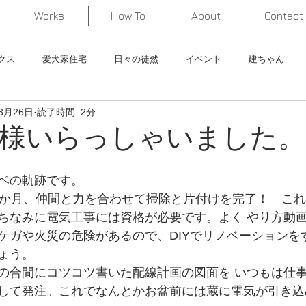
Works
How To
About
Contact
クス
愛犬家住宅
日々の徒然
イベント
建ちゃん
3月26日
読了時間: 2分
くってみた！
作品紹介
様いらっしゃいました。
ベの軌跡です。
1か月、仲間と力を合わせて掃除と片付けを完了！　こ
ちなみに電気工事には資格が必要です。よく やり方動
ケガや火災の危険があるので、DIYでリノベーションを
ょう。
の合間にコツコツ書いた配線計画の図面を いつもは仕
して発注。これでなんとかお盆前には蔵に電気が引き込