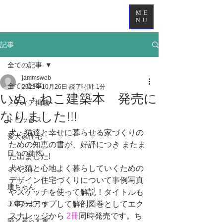
ME
NU
記事
全ての記事
jammsweb
全ての記事
2023年10月26日
読了時間: 1分
いぬ・ねこ建築本 発売に
メディア掲載
なりました!!!
トピックス
犬・猫達と幸せに暮らせる家づくりの
愛犬家住宅
ための知恵の書が、好評につき またま
日々の徒然
た出ました!　
犬や猫と心地よく暮らしていくための
イベント
デザイン住宅づくりについて事例写真
建ちゃん
やスケッチを使って解説！タイトルも
工事のようす
パワーアップして解剖図巻としてエク
スナレッジから 
2冊
同時発売です。ち
猫と暮らす家