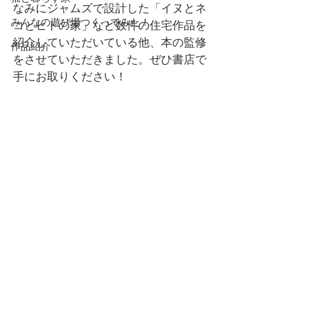
なみにジャムズで設計した「イヌとネ
みんなの遊び場つくってみた！
コとヒトの家」など数件の住宅作品を
紹介していただいている他、本の監修
作品紹介
をさせていただきました。ぜひ書店で
手にお取りください！